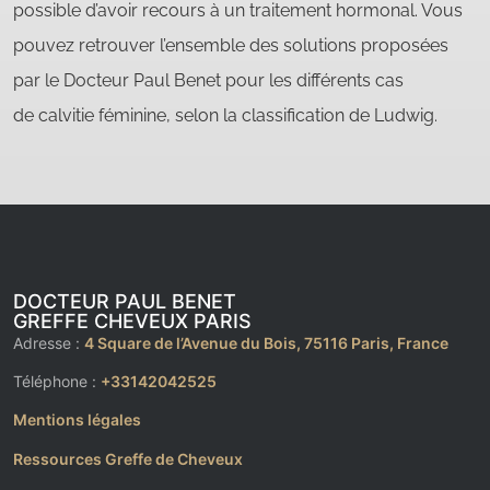
possible d’avoir recours à un traitement hormonal. Vous
pouvez retrouver l’ensemble des solutions proposées
par le Docteur Paul Benet pour les différents cas
de calvitie féminine, selon la classification de Ludwig.
DOCTEUR PAUL BENET
GREFFE CHEVEUX PARIS
Adresse :
4 Square de l’Avenue du Bois, 75116 Paris
, France
Téléphone :
+33142042525
Mentions légales
Ressources Greffe de Cheveux