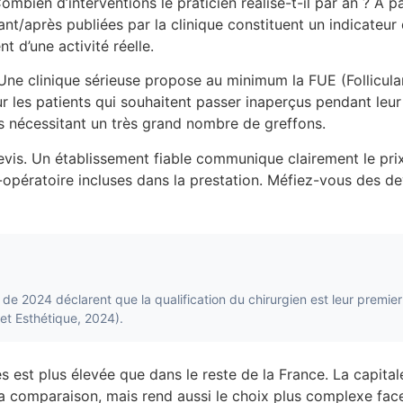
mbien d’interventions le praticien réalise-t-il par an ? À p
nt/après publiées par la clinique constituent un indicateur di
t d’une activité réelle.
Une clinique sérieuse propose au minimum la FUE (Follicular
ur les patients qui souhaitent passer inaperçus pendant le
s nécessitant un très grand nombre de greffons.
evis. Un établissement fiable communique clairement le pri
t-opératoire incluses dans la prestation. Méfiez-vous des d
e 2024 déclarent que la qualification du chirurgien est leur premier 
et Esthétique, 2024).
iés est plus élevée que dans le reste de la France. La capita
te la comparaison, mais rend aussi le choix plus complexe fa