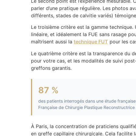
Le second point est l’expérience mesurable. Co
parler d’une pratique régulière. Les photos ava
différents, stades de calvitie variés) témoignen
Le troisième critère est la gamme technique. 
linéaire, et idéalement la FUE sans rasage po
maîtrisent aussi la
technique FUT
pour les ca
Le quatrième critère est la transparence du d
pour votre cas, et les modalités de suivi pos
greffons garantis.
87 %
des patients interrogés dans une étude française d
Française de Chirurgie Plastique Reconstructrice 
À Paris, la concentration de praticiens qualif
en greffe capillaire chirurgicale. Cela facili