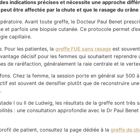
 des indications précises et nécessite une approche diffé
eut être affectée par la chute et que le rasage du crâne 
opératoire. Avant toute greffe, le Docteur Paul Benet pres
me et parfois une biopsie cutanée. Ce protocole permet d’ex
ie capillaire.
. Pour les patientes, la
greffe FUE sans rasage
est souvent 
n avantage décisif pour les femmes qui souhaitent reprendre
 de raréfaction, généralement la raie centrale et le vertex
effons. Chez la femme, la session porte en général sur 500
ctif est souvent de densifier plutôt que de reconstruire une
.
e I ou II de Ludwig, les résultats de la greffe sont très sat
bilités : une consultation approfondie avec le Dr Paul Benet 
 profil de patient, consultez la page dédiée à la
greffe de c