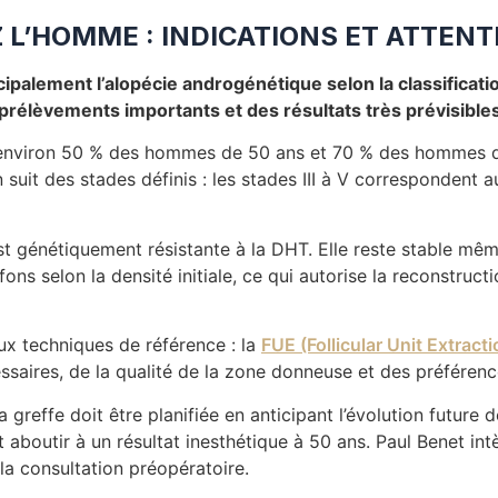
Z L’HOMME : INDICATIONS ET ATTENT
incipalement l’alopécie androgénétique selon la classific
prélèvements importants et des résultats très prévisible
 environ 50 % des hommes de 50 ans et 70 % des hommes d
suit des stades définis : les stades III à V correspondent a
 génétiquement résistante à la DHT. Elle reste stable même
ns selon la densité initiale, ce qui autorise la reconstructi
ux techniques de référence : la
FUE (Follicular Unit Extracti
ires, de la qualité de la zone donneuse et des préférences
reffe doit être planifiée en anticipant l’évolution future de
t aboutir à un résultat inesthétique à 50 ans. Paul Benet i
la consultation préopératoire.