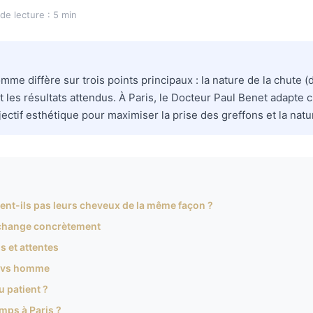
de lecture : 5 min
omme diffère sur trois points principaux : la nature de la chute 
 les résultats attendus. À Paris, le Docteur Paul Benet adapte ch
tif esthétique pour maximiser la prise des greffons et la natura
nt-ils pas leurs cheveux de la même façon ?
i change concrètement
s et attentes
me vs homme
u patient ?
mps à Paris ?