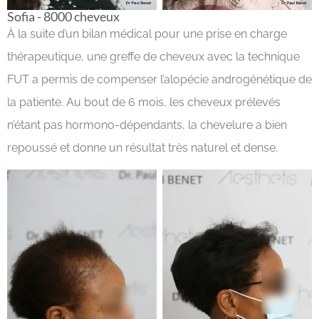
Sofia - 8000 cheveux
À la suite d’un bilan médical pour une prise en charge
thérapeutique, une greffe de cheveux avec la technique
FUT a permis de compenser l’alopécie androgénétique de
la patiente. Au bout de 6 mois, les cheveux prélevés
n’étant pas hormono-dépendants, la chevelure a bien
repoussé et donne un résultat très naturel et dense.