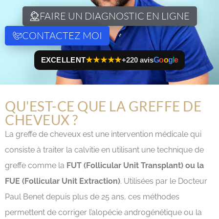
FAIRE UN DIAGNOSTIC EN LIGNE
CONTACTEZ MOI
EXCELLENT
★★★★★
+220 avis
G
o
o
g
l
e
QU'EST-CE QUE LA GREFFE DE
CHEVEUX ?
La greffe de cheveux est une intervention médicale qui
consiste à traiter la calvitie en utilisant une technique de
greffe comme la
FUT (Follicular Unit Transplant) ou la
FUE (Follicular Unit Extraction)
. Utilisées par le Docteur
Paul Benet depuis plus de 25 ans, ces méthodes
permettent de corriger l’alopécie androgénétique ou la